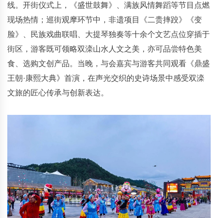
线。开街仪式上，《盛世鼓舞》、满族风情舞蹈等节目点燃
现场热情；巡街观摩环节中，非遗项目《二贵摔跤》《变
脸》、民族戏曲联唱、大提琴独奏等十余个文艺点位穿插于
街区，游客既可领略双滦山水人文之美，亦可品尝特色美
食、选购文创产品。当晚，与会嘉宾与游客共同观看《鼎盛
王朝·康熙大典》首演，在声光交织的史诗场景中感受双滦
文旅的匠心传承与创新表达。