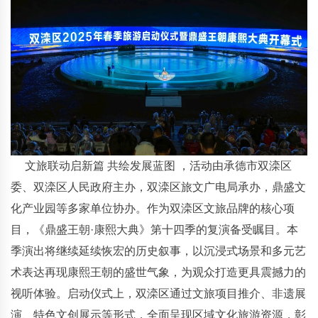
文旅联动启新篇 共绘发展蓝图 ，活动由承德市双滦区
委、双滦区人民政府主办，双滦区旅文广电局承办，鼎盛文
化产业园等多家单位协办。作为双滦区文旅品牌的核心项
目，《鼎盛王朝·康熙大典》第十四季的复演备受瞩目。本
季演出将继续延续恢宏的历史叙事，以沉浸式场景和多元艺
术表达再现康熙王朝的盛世气象，为观众打造更具震撼力的
视听体验。启动仪式上，双滦区通过文旅项目推介、非遗展
演、特色文创展示等形式，全面呈现区域文化旅游资源，彰