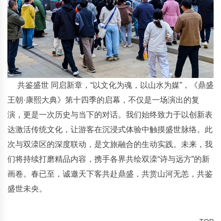
共鉴盛世 同启新章，“以文化为魂，以山水为媒”，《鼎盛
王朝·康熙大典》第十四季的启幕，不仅是一场演出的复
演，更是一次历史与当下的对话。我们始终致力于以创新表
达激活传统文化，让游客在沉浸式体验中触摸盛世脉络。此
次与双滦区的深度联动，是文旅融合的生动实践。未来，我
们将持续打磨精品内容，携手各界共绘双滦“诗与远方”的新
画卷。春已至，诚邀天下客共赴鼎盛，共赏山河无恙，共鉴
盛世未央。