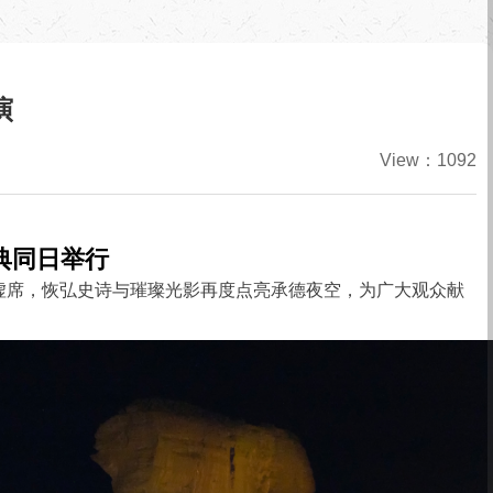
演
View：1092
典同日举行
虚席，恢弘史诗与璀璨光影再度点亮承德夜空，为广大观众献