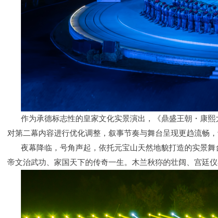
作为承德标志性的皇家文化实景演出，《鼎盛王朝・康熙
对第二幕内容进行优化调整，叙事节奏与舞台呈现更趋流畅，
夜幕降临，号角声起，依托元宝山天然地貌打造的实景舞
帝文治武功、家国天下的传奇一生。木兰秋狝的壮阔、宫廷仪