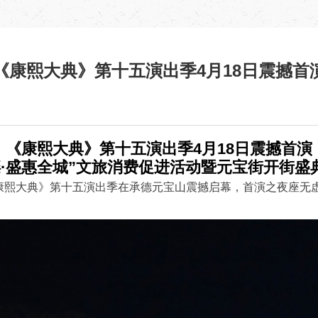
《康熙大典》第十五演出季4月18日震撼首
《康熙大典》第十五演出季
4
月
18
日震撼首演
滦·盛惠全城”文旅消费促进活动暨元宝街开街盛
・康熙大典》第十五演出季在承德元宝山震撼启幕，首演之夜座无