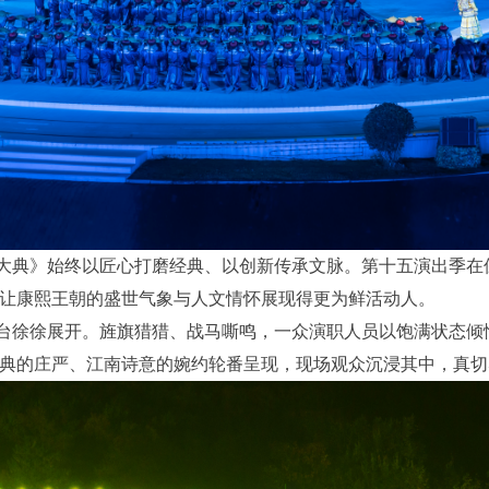
大典》始终以匠心打磨经典、以创新传承文脉。第十五演出季在
让康熙王朝的盛世气象与人文情怀展现得更为鲜活动人。
台徐徐展开。旌旗猎猎、战马嘶鸣，一众演职人员以饱满状态倾
典的庄严、江南诗意的婉约轮番呈现，现场观众沉浸其中，真切