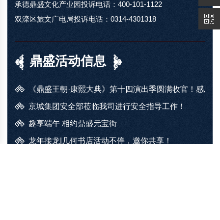
承德鼎盛文化产业园投诉电话：400-101-1122
双滦区旅文广电局投诉电话：0314-4301318
鼎盛活动信息
《鼎盛王朝·康熙大典》第十四演出季圆满收官！感恩
京城集团安全部莅临我司进行安全指导工作！
趣享端午 相约鼎盛元宝街
龙年接龙|几何书店活动不停，邀你共享！
可爱暴击！元宝街几何书店萌宠乐园来袭！
众多福利来袭|鼎盛青年潮玩节，元宝街小程序全新升级
鼎盛茁育幼儿园亲子班报名啦！