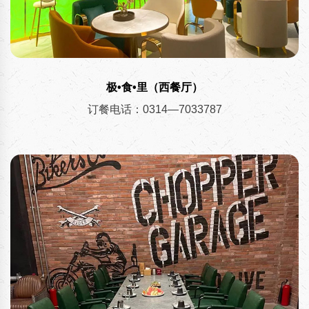
极•食•里（西餐厅）
订餐电话：0314—7033787