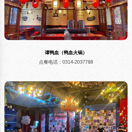
谭鸭血（鸭血火锅）
点餐电话：0314-2037788