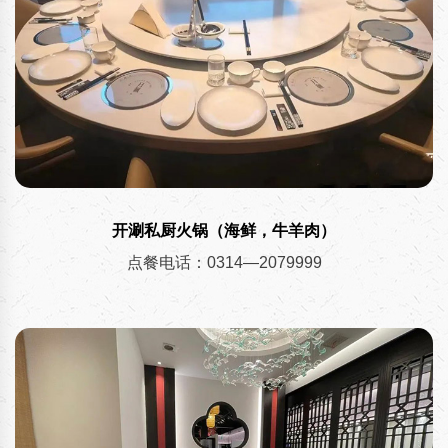
开涮私厨火锅（海鲜，牛羊肉）
点餐电话：0314—2079999