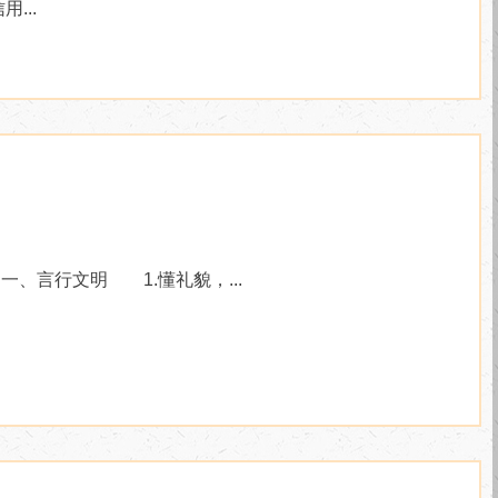
...
行文明 1.懂礼貌，...