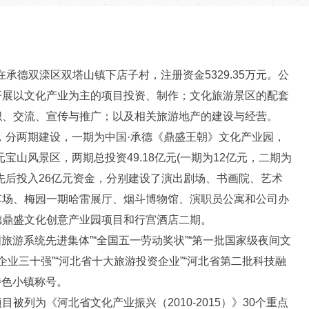
在承德双滦区双塔山镇下店子村，注册资金5329.35万元。公
开展以文化产业为主的项目投资、制作；文化旅游景区的配套
织、交流、宣传与推广；以及相关旅游地产的建设与经营。
，分两期建设，一期为中国·承德《鼎盛王朝》文化产业园，
山风景区，两期总投资49.18亿元(一期为12亿元，二期为
以来，先后投入26亿元资金，分别建设了演出剧场、书画院、艺术
车场、梅园一期哈雷展厅、烟斗博物馆、演职员公寓和公司办
德鼎盛文化创意产业园项目和行宫酒店二期。
旅游系统先进集体”“全国五一劳动奖状”“第一批国家级夜间文
化企业三十强”“河北省十大旅游投资企业”“河北省第二批科技融
特色小镇称号。
列为《河北省文化产业振兴（2010-2015）》30个重点