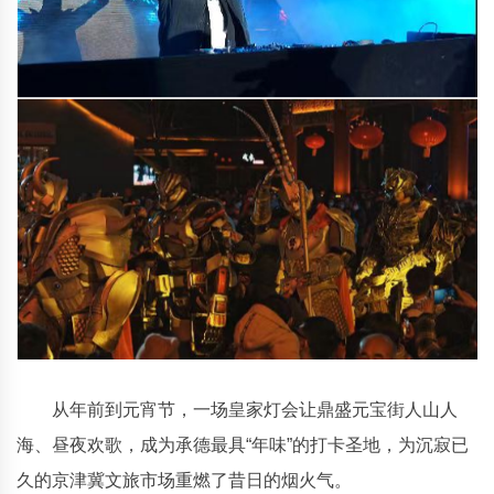
从年前到元宵节，一场皇家灯会让鼎盛元宝街人山人
海、昼夜欢歌，成为承德最具“年味”的打卡圣地，为沉寂已
久的京津冀文旅市场重燃了昔日的烟火气。