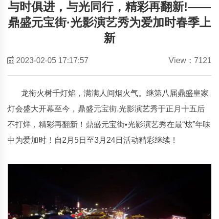
与时俱进，与光同行，精彩再翻新!——
鼎盛元宝街·光影演艺秀为爱加时春季上
新
2023-02-05 17:17:57
View：7121
龙衔火树千灯焰，满满人间烟火气。继第八届鼎盛皇家
灯会盛大开幕至今，鼎盛元宝街.光影演艺秀于正月十五后
不打烊，精彩再翻新！鼎盛元宝街•光影演艺秀在最“炫”年味
中为爱加时！自2月5日至3月24日活动精彩继续！