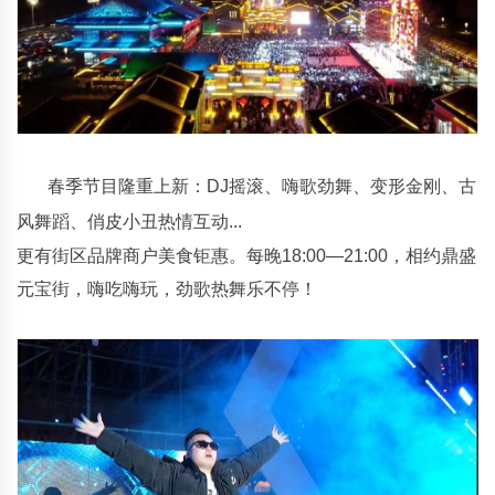
春季节目隆重上新：DJ摇滚、嗨歌劲舞、变形金刚、古
风舞蹈、俏皮小丑热情互动...
更有街区品牌商户美食钜惠。每晚18:00—21:00，相约鼎盛
元宝街，嗨吃嗨玩，劲歌热舞乐不停！