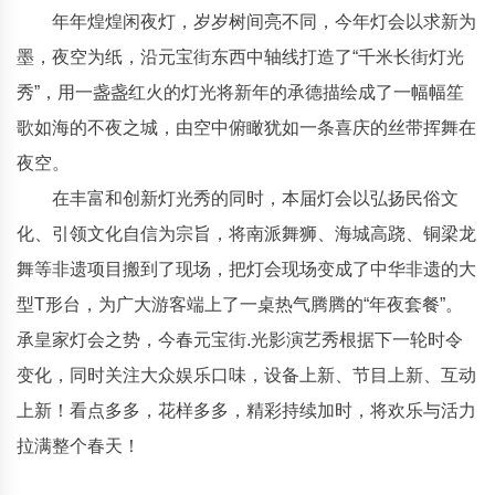
年年煌煌闲夜灯，岁岁树间亮不同，今年灯会以求新为
墨，夜空为纸，沿元宝街东西中轴线打造了“千米长街灯光
秀”，用一盏盏红火的灯光将新年的承德描绘成了一幅幅笙
歌如海的不夜之城，由空中俯瞰犹如一条喜庆的丝带挥舞在
夜空。
在丰富和创新灯光秀的同时，本届灯会以弘扬民俗文
化、引领文化自信为宗旨，将南派舞狮、海城高跷、铜梁龙
舞等非遗项目搬到了现场，把灯会现场变成了中华非遗的大
型T形台，为广大游客端上了一桌热气腾腾的“年夜套餐”。
承皇家灯会之势，今春元宝街.光影演艺秀根据下一轮时令
变化，同时关注大众娱乐口味，设备上新、节目上新、互动
上新！看点多多，花样多多，精彩持续加时，将欢乐与活力
拉满整个春天！