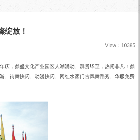
璨绽放！
View：10385
周年庆，鼎盛文化产业园区人潮涌动、群贤毕至，热闹非凡！鼎
游、街舞快闪、动漫快闪、网红水雾门古风舞蹈秀、华服免费