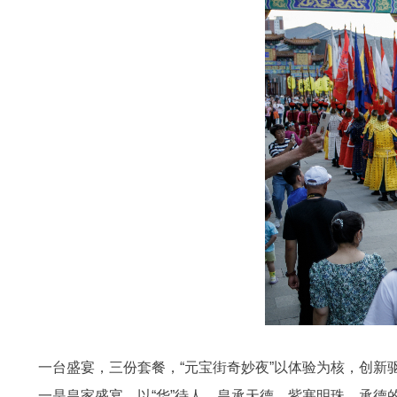
一台盛宴，三份套餐，“元宝街奇妙夜”以体验为核，创新
一是皇家盛宴，以“华”待人。皇承天德，紫塞明珠，承德