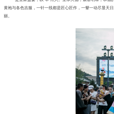
黄袍与各色吉服，一针一线都是匠心匠作，一颦一动尽显天日
丽。