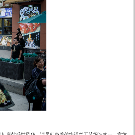
复刻康乾盛世风华，演员们身着传统缂丝工艺织造的十二章纹