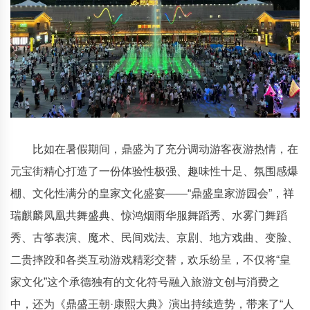
比如在暑假期间，鼎盛为了充分调动游客夜游热情，在
元宝街精心打造了一份体验性极强、趣味性十足、氛围感爆
棚、文化性满分的皇家文化盛宴——“鼎盛皇家游园会”，祥
瑞麒麟凤凰共舞盛典、惊鸿烟雨华服舞蹈秀、水雾门舞蹈
秀、古筝表演、魔术、民间戏法、京剧、地方戏曲、变脸、
二贵摔跤和各类互动游戏精彩交替，欢乐纷呈，不仅将“皇
家文化”这个承德独有的文化符号融入旅游文创与消费之
中，还为《鼎盛王朝·康熙大典》演出持续造势，带来了“人