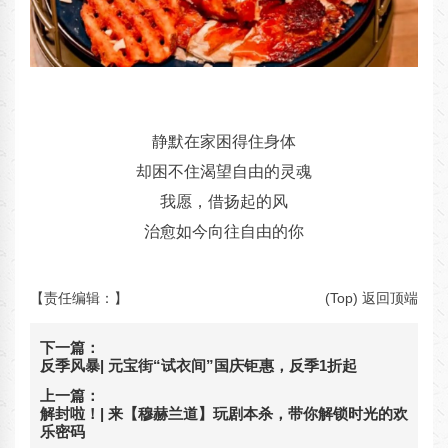
静默在家困得住身体
却困不住渴望自由的灵魂
我愿，借扬起的风
治愈如今向往自由的你
【责任编辑：
】
(Top) 返回顶端
下一篇：
反季风暴| 元宝街“试衣间”国庆钜惠，反季1折起
上一篇：
解封啦！| 来【穆赫兰道】玩剧本杀，带你解锁时光的欢
乐密码