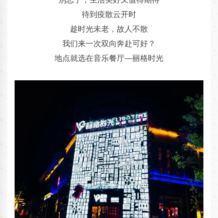
待到疫散云开时
趁时光未老，故人不散
我们来一次双向奔赴可好？
地点就选在音乐餐厅—丽格时光