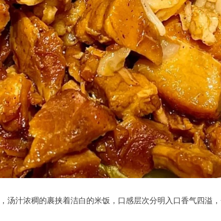
，汤汁浓稠的裹挟着洁白的米饭，口感层次分明入口香气四溢，