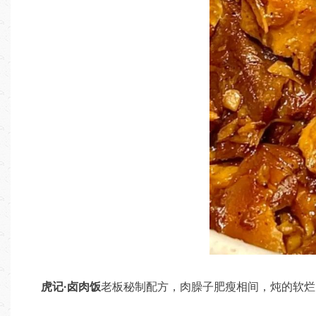
虎记·卤肉饭
老板秘制配方，肉臊子肥瘦相间，炖的软烂